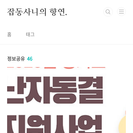
본문 바로가기
잡동사니의 향연.
홈
태그
정보공유
46